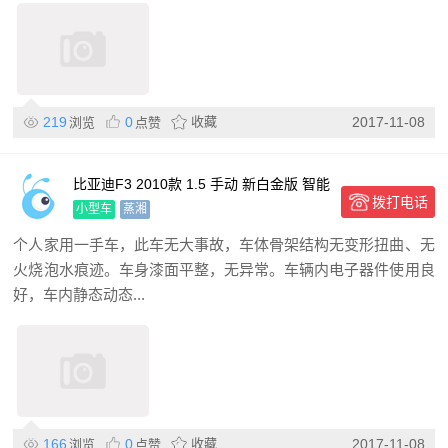
219
0
收藏
2017-11-08
浏览
点赞
比亚迪F3 2010款 1.5 手动 新白金版 智能
拨打电话
型
小型车
蒸湘
个人家用一手车，此车无大事故，车体骨架结构无变形扭曲、无
火烧泡水痕迹。车身漆面平整，无异常。车辆内电子器件使用良
好，车内静态动态...
166
0
收藏
2017-11-08
浏览
点赞