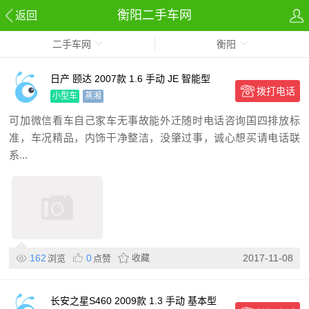
衡阳二手车网
返回
二手车网
衡阳
日产 颐达 2007款 1.6 手动 JE 智能型
拨打电话
小型车
蒸湘
可加微信看车自己家车无事故能外迁随时电话咨询国四排放标
准，车况精品，内饰干净整洁，没肇过事，诚心想买请电话联
系...
162
0
收藏
2017-11-08
浏览
点赞
长安之星S460 2009款 1.3 手动 基本型