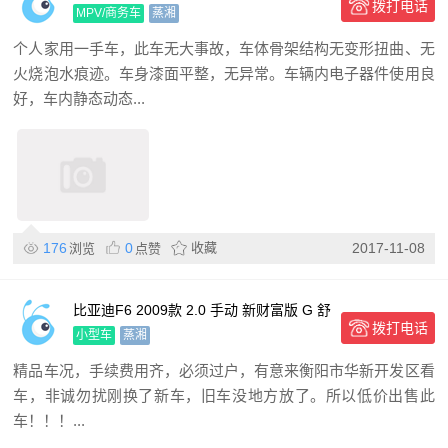
拨打电话
MPV/商务车
蒸湘
个人家用一手车，此车无大事故，车体骨架结构无变形扭曲、无
火烧泡水痕迹。车身漆面平整，无异常。车辆内电子器件使用良
好，车内静态动态...
176
0
收藏
2017-11-08
浏览
点赞
比亚迪F6 2009款 2.0 手动 新财富版 G 舒
拨打电话
适型
小型车
蒸湘
精品车况，手续费用齐，必须过户，有意来衡阳市华新开发区看
车，非诚勿扰刚换了新车，旧车没地方放了。所以低价出售此
车！！！...