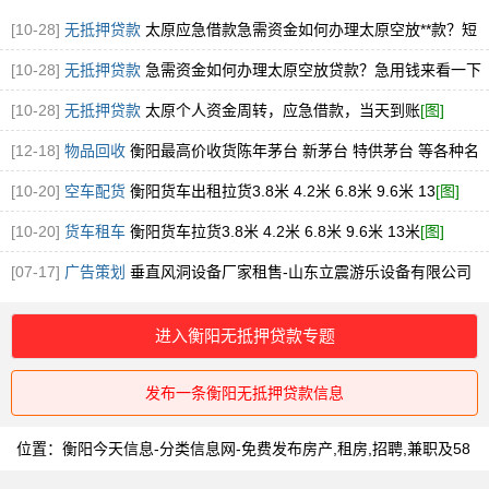
[10-28]
无抵押贷款
太原应急借款急需资金如何办理太原空放**款？短
期急用钱来看一
[图]
[10-28]
无抵押贷款
急需资金如何办理太原空放贷款？急用钱来看一下
[图]
[10-28]
无抵押贷款
太原个人资金周转，应急借款，当天到账
[图]
[12-18]
物品回收
衡阳最高价收货陈年茅台 新茅台 特供茅台 等各种名
酒老酒
[图]
[10-20]
空车配货
衡阳货车出租拉货3.8米 4.2米 6.8米 9.6米 13
[图]
[10-20]
货车租车
衡阳货车拉货3.8米 4.2米 6.8米 9.6米 13米
[图]
[07-17]
广告策划
垂直风洞设备厂家租售-山东立震游乐设备有限公司
[图]
进入衡阳无抵押贷款专题
发布一条衡阳无抵押贷款信息
位置：
衡阳今天信息-分类信息网-免费发布房产,租房,招聘,兼职及58