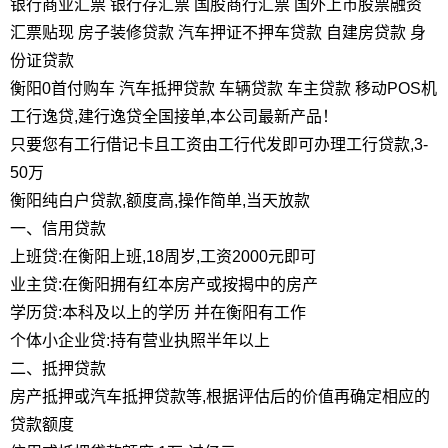
银行商业汇票 银行存汇票 国股商行汇票 国外上市股票融资
汇票贴现 房子装修贷款 汽车押证不押车贷款 自建房贷款 身
份证贷款
衡阳0首付购车 汽车抵押贷款 车辆贷款 车主贷款 移动POS机
工行逸贷,建行逸贷全国接单,本公司最新产品！
只要您有工行借记卡且工资由工行代发即可办理工行贷款,3-
50万
衡阳纯白户贷款,额度高,操作简单,当天放款
一、信用贷款
上班贷:在衡阳上班,18周岁,工资2000元即可
业主贷:在衡阳拥有红本房产或按揭中的房产
学历贷:本科及以上的学历 并在衡阳有工作
个体小企业贷:持有营业执照半年以上
二、抵押贷款
房产抵押或汽车抵押贷款等,根据评估后的价值再确定相应的
贷款额度