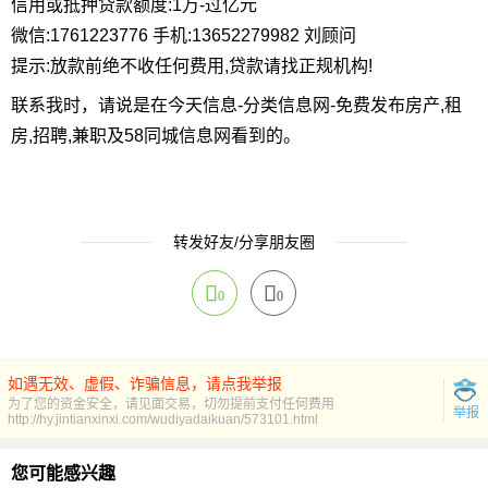
信用或抵押贷款额度:1万-过亿元
微信:1761223776 手机:13652279982 刘顾问
提示:放款前绝不收任何费用,贷款请找正规机构!
联系我时，请说是在今天信息-分类信息网-免费发布房产,租
房,招聘,兼职及58同城信息网看到的。
转发好友/分享朋友圈
0
0
如遇无效、虚假、诈骗信息，请点我举报
为了您的资金安全，请见面交易，切勿提前支付任何费用
举报
http://hy.jintianxinxi.com/wudiyadaikuan/573101.html
您可能感兴趣