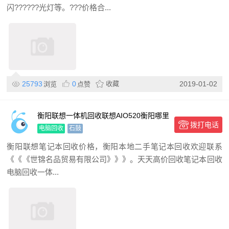
闪??????光灯等。???价格合...
25793
0
收藏
2019-01-02
浏览
点赞
衡阳联想一体机回收联想AIO520衡阳哪里
拨打电话
回收苹果一体机
电脑回收
石鼓
衡阳联想笔记本回收价格，衡阳本地二手笔记本回收欢迎联系
《《《世锦名品贸易有限公司》》》。天天高价回收笔记本回收
电脑回收一体...