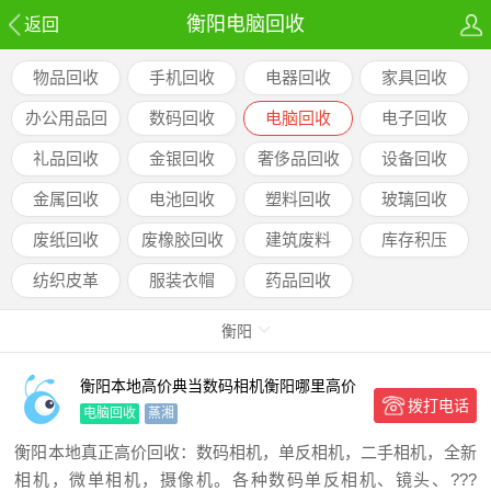
衡阳电脑回收
返回
物品回收
手机回收
电器回收
家具回收
办公用品回
数码回收
电脑回收
电子回收
收
礼品回收
金银回收
奢侈品回收
设备回收
金属回收
电池回收
塑料回收
玻璃回收
废纸回收
废橡胶回收
建筑废料
库存积压
纺织皮革
服装衣帽
药品回收
衡阳
衡阳本地高价典当数码相机衡阳哪里高价
拨打电话
回收二手相机衡阳可以抵押
电脑回收
蒸湘
衡阳本地真正高价回收：数码相机，单反相机，二手相机，全新
相机，微单相机，摄像机。各种数码单反相机、镜头、???