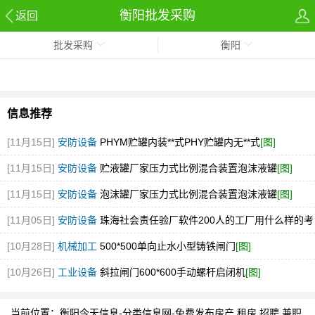
衡阳批发采购
返回
批发采购
衡阳
信息推荐
[11月15日]
安防设备
PHYM贮罐内装**式PHY贮罐内无**式
[图]
[11月15日]
安防设备
贮液罐厂家压力式比例混合装置泡沫液罐
[图]
[11月15日]
安防设备
泡沫罐厂家压力式比例混合装置泡沫液罐
[图]
[11月05日]
安防设备
珠海社会责任验厂软件200人的工厂用什么样的考
勤软件
[图]
[10月28日]
机械加工
500*500单向止水小型铸铁闸门
[图]
[10月26日]
工业设备
斜拉闸门600*600手动螺杆启闭机
[图]
当前位置：
衡阳今天信息-分类信息网-免费发布房产,租房,招聘,兼职