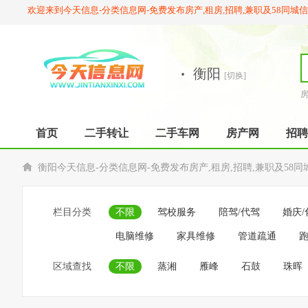
欢迎来到今天信息-分类信息网-免费发布房产,租房,招聘,兼职及58同城
·
衡阳
[切换]
首页
二手转让
二手车网
房产网
招聘
衡阳今天信息-分类信息网-免费发布房产,租房,招聘,兼职及58同
栏目分类
不限
驾校服务
陪驾/代驾
婚庆/
电脑维修
家具维修
管道疏通
跑
区域查找
不限
蒸湘
雁峰
石鼓
珠晖