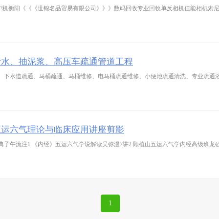
???机衡阳《《《世锦名品贸易有限公司》》》数码回收专业回收单反相机佳能相机索
污水、抽泥浆、高压车疏通管道工程
、下水道疏通、马桶疏通、马桶维修、电马桶疏通维修、小便池疏通清洗、专业疏通
五运六气理论与临床应用讲座剪影
典子午流注1.《内经》五运六气学说解读吴弥漫7讲2.顾植山五运六气学内经高级班龙砂
1