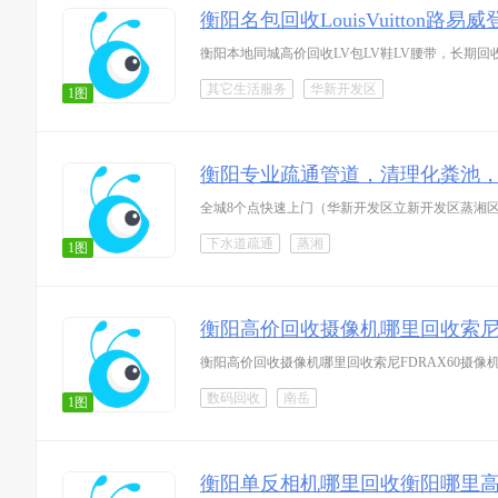
衡阳名包回收LouisVuitton路易威
衡阳本地同城高价回收LV包LV鞋LV腰带，长
其它生活服务
华新开发区
1图
衡阳专业疏通管道，清理化粪池
全城8个点快速上门（华新开发区立新开发区蒸湘
下水道疏通
蒸湘
1图
衡阳高价回收摄像机哪里回收索尼F
衡阳高价回收摄像机哪里回收索尼FDRAX60摄
数码回收
南岳
1图
衡阳单反相机哪里回收衡阳哪里