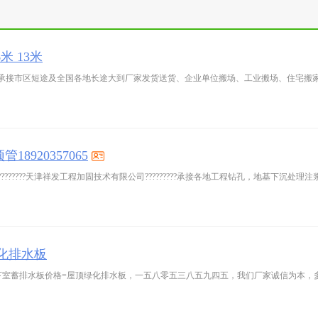
6米 13米
承接市区短途及全国各地长途大到厂家发货送货、企业单位搬场、工业搬场、住宅搬
920357065
?????????天津祥发工程加固技术有限公司?????????承接各地工程钻孔，地基下沉
化排水板
室蓄排水板价格=屋顶绿化排水板，一五八零五三八五九四五，我们厂家诚信为本，多年