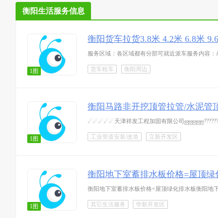
衡阳生活服务信息
衡阳货车拉货3.8米 4.2米 6.8米 9.
服务区域：各区域都有分部可就近派车服务内容：
货车租车
衡阳周边
1图
衡阳马路非开挖顶管拉管/水泥管顶管18
☄☄☄☄☄天津祥发工程加固有限公司ஐஐஐஐஐ????
工业管道安装/改造
立新开发区
1图
衡阳地下室蓄排水板价格=屋顶绿
衡阳地下室蓄排水板价格=屋顶绿化排水板衡阳地下
其它生活服务
华新开发区
1图