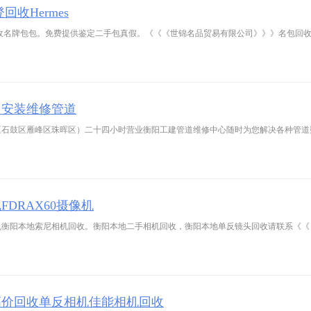
登回收Hermes
期回收名牌包包。免费提供鉴定二手包真假。《《《世锦名品贸易有限公司》》》名包回
，安装维修管道
区石鼓区雁峰区珠晖区）二十四小时营业衡阳工建管道维修中心随时为您解决各种管道
DRAX60摄像机
像机衡阳本地索尼相机回收。衡阳本地二手相机回收，衡阳本地单反镜头回收请联系《
高价回收单反相机佳能相机回收