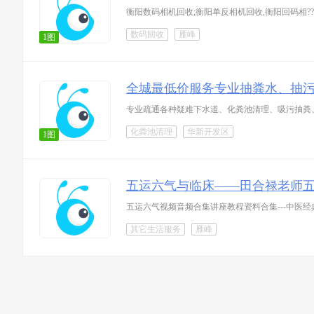
衡阳数码相机回收;衡阳单反相机回收,衡阳回码相
数码回收
雁峰
1图
全城最低价服务专业抽粪水、抽
专业疏通各种疑难下水道、化粪池清理、吸污抽粪
化粪池清理
华新开发区
1图
五运六气与临床——田合禄老师
五运六气视频音频合集讲座教程资料合集---中医经
其它生活服务
雁峰