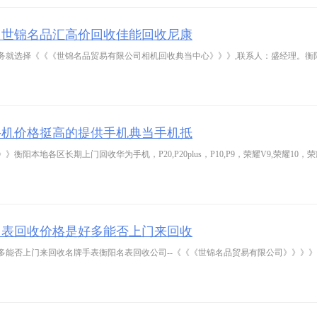
司世锦名品汇高价回收佳能回收尼康
务就选择《《《世锦名品贸易有限公司相机回收典当中心》》》,联系人：盛经理。衡
手机价格挺高的提供手机典当手机抵
地各区长期上门回收华为手机，P20,P20plus，P10,P9，荣耀V9,荣耀10，荣耀
名表回收价格是好多能否上门来回收
能否上门来回收名牌手表衡阳名表回收公司--《《《世锦名品贸易有限公司》》》》。