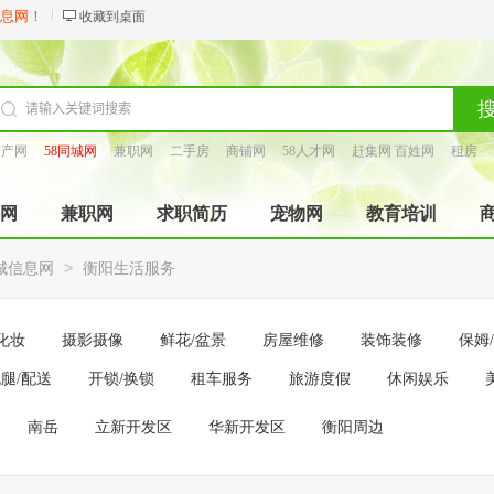
信息网！
收藏到桌面
房产网
58同城网
兼职网
二手房
商铺网
58人才网
赶集网 百姓网
租房
找工长
网
兼职网
求职简历
宠物网
教育培训
>
城信息网
衡阳生活服务
化妆
摄影摄像
鲜花/盆景
房屋维修
装饰装修
保姆
腿/配送
开锁/换锁
租车服务
旅游度假
休闲娱乐
南岳
立新开发区
华新开发区
衡阳周边