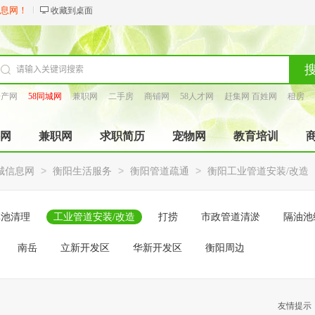
信息网！
收藏到桌面
房产网
58同城网
兼职网
二手房
商铺网
58人才网
赶集网 百姓网
租房
找工长
网
兼职网
求职简历
宠物网
教育培训
>
>
>
城信息网
衡阳生活服务
衡阳管道疏通
衡阳工业管道安装/改造
粪池清理
工业管道安装/改造
打捞
市政管道清淤
隔油池
南岳
立新开发区
华新开发区
衡阳周边
友情提示