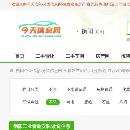
欢迎来到今天信息-分类信息网-免费发布房产,租房,招聘,兼职及58同城
·
衡阳
[切换]
首页
二手转让
二手车网
房产网
招聘
衡阳今天信息-分类信息网-免费发布房产,租房,招聘,兼职及58同
栏目分类
不限
下水道疏通
马桶疏通
化
区域查找
不限
蒸湘
雁峰
石鼓
珠晖
衡阳工业管道安装/改造信息